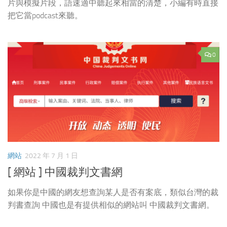
片與模擬片段，語速適中聽起來相當的清楚，小編有時直接
把它當podcast來聽。
0
網站
2022 年 7 月 1 日
[ 網站 ] 中國裁判文書網
如果你是中國的網友想查詢某人是否有案底，類似台灣的裁
判書查詢 中國也是有提供相似的網站叫 中國裁判文書網。