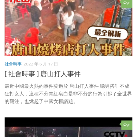
0
社會時事
2022 年 6 月 17 日
[ 社會時事 ] 唐山打人事件
最近中國最火熱的事件莫過於 唐山打人事件 噁男搭訕不成
狂打女人，這種不分青紅皂白是非不分的行為引起了全世界
的觀注，也燃起了中國女權議題。
0