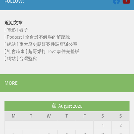
FOLLOW:
近期文章
[ 電影 ] 器子
[ Podcast ] 全台最不解壓的解壓說
[ 網站 ] 重大歷史懸疑案件調查辦公室
[ 社會時事 ] 超哥爆打 Toyz 事件完整版
[ 網站 ] 台灣監獄
MORE
August 2026
M
T
W
T
F
S
S
1
2