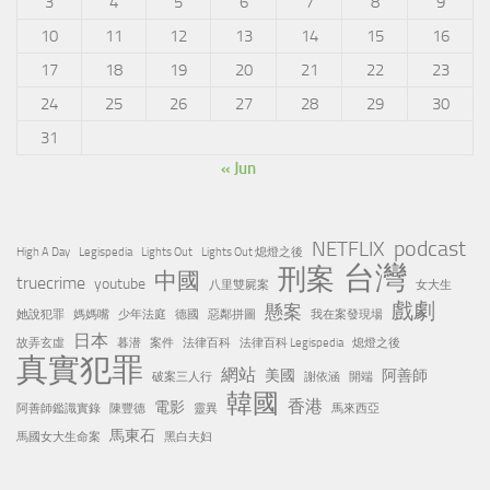
3
4
5
6
7
8
9
10
11
12
13
14
15
16
17
18
19
20
21
22
23
24
25
26
27
28
29
30
31
« Jun
podcast
NETFLIX
High A Day
Legispedia
Lights Out
Lights Out 熄燈之後
台灣
刑案
中國
truecrime
youtube
八里雙屍案
女大生
戲劇
懸案
她說犯罪
媽媽嘴
少年法庭
德國
惡鄰拼圖
我在案發現場
日本
故弄玄虛
暮潜
案件
法律百科
法律百科 Legispedia
熄燈之後
真實犯罪
網站
美國
阿善師
破案三人行
謝依涵
開端
韓國
香港
電影
阿善師鑑識實錄
陳豐德
靈異
馬來西亞
馬東石
馬國女大生命案
黑白夫妇