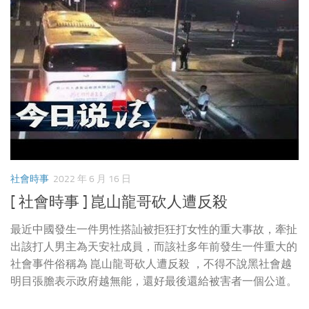
社會時事
2022 年 6 月 16 日
[ 社會時事 ] 崑山龍哥砍人遭反殺
最近中國發生一件男性搭訕被拒狂打女性的重大事故，牽扯
出該打人男主為天安社成員，而該社多年前發生一件重大的
社會事件俗稱為 崑山龍哥砍人遭反殺 ，不得不說黑社會越
明目張膽表示政府越無能，還好最後還給被害者一個公道。