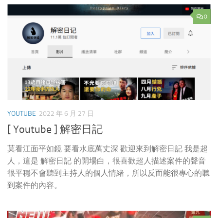
0
YOUTUBE
2022 年 6 月 27 日
[ Youtube ] 解密日記
莫看江面平如鏡 要看水底萬丈深 歡迎來到解密日記 我是超
人，這是 解密日記 的開場白，很喜歡超人描述案件的聲音
很平穩不會聽到主持人的個人情緒，所以反而能很專心的聽
到案件的內容。