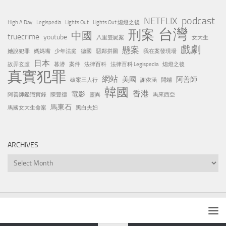
podcast
NETFLIX
High A Day
Legispedia
Lights Out
Lights Out 熄燈之後
台灣
刑案
中國
truecrime
youtube
八里雙屍案
女大生
戲劇
懸案
她說犯罪
媽媽嘴
少年法庭
德國
惡鄰拼圖
我在案發現場
日本
故弄玄虛
暮潜
案件
法律百科
法律百科 Legispedia
熄燈之後
真實犯罪
網站
美國
阿善師
破案三人行
謝依涵
開端
韓國
香港
電影
阿善師鑑識實錄
陳豐德
靈異
馬來西亞
馬東石
馬國女大生命案
黑白夫妇
ARCHIVES
Archives