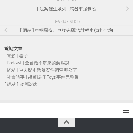
[ 法案催生系列 ] 汽機車強制險
PREVIOUS STORY
[ 網站 ] 車輛竊盜、車牌失竊(含計程車)資料查詢
近期文章
[ 電影 ] 器子
[ Podcast ] 全台最不解壓的解壓說
[ 網站 ] 重大歷史懸疑案件調查辦公室
[ 社會時事 ] 超哥爆打 Toyz 事件完整版
[ 網站 ] 台灣監獄