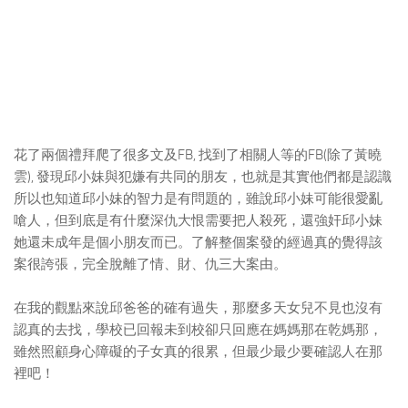
花了兩個禮拜爬了很多文及FB, 找到了相關人等的FB(除了黃曉
雲), 發現邱小妹與犯嫌有共同的朋友，也就是其實他們都是認識
所以也知道邱小妹的智力是有問題的，雖說邱小妹可能很愛亂
嗆人，但到底是有什麼深仇大恨需要把人殺死，還強奸邱小妹
她還未成年是個小朋友而已。了解整個案發的經過真的覺得該
案很誇張，完全脫離了情、財、仇三大案由。
在我的觀點來說邱爸爸的確有過失，那麼多天女兒不見也沒有
認真的去找，學校已回報未到校卻只回應在媽媽那在乾媽那，
雖然照顧身心障礙的子女真的很累，但最少最少要確認人在那
裡吧！