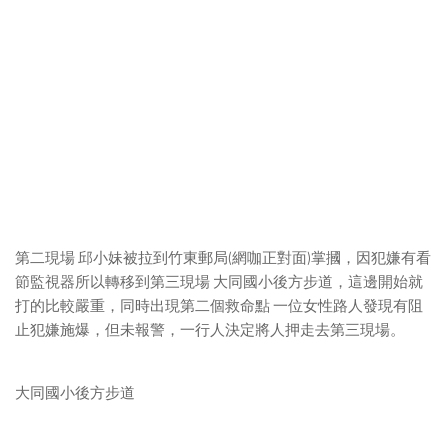
第二現場 邱小妹被拉到竹東郵局(網咖正對面)掌摑，因犯嫌有看
節監視器所以轉移到第三現場 大同國小後方步道，這邊開始就
打的比較嚴重，同時出現第二個救命點 一位女性路人發現有阻
止犯嫌施爆，但未報警，一行人決定將人押走去第三現場。
大同國小後方步道