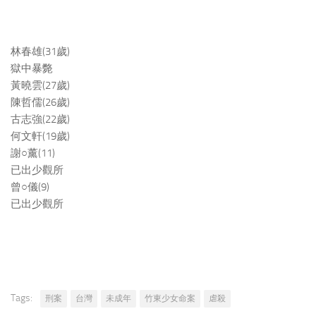
林春雄(31歲)
獄中暴斃
黃曉雲(27歲)
陳哲儒(26歲)
古志強(22歲)
何文軒(19歲)
謝○薰(11)
已出少觀所
曾○儀(9)
已出少觀所
Tags:
刑案
台灣
未成年
竹東少女命案
虐殺