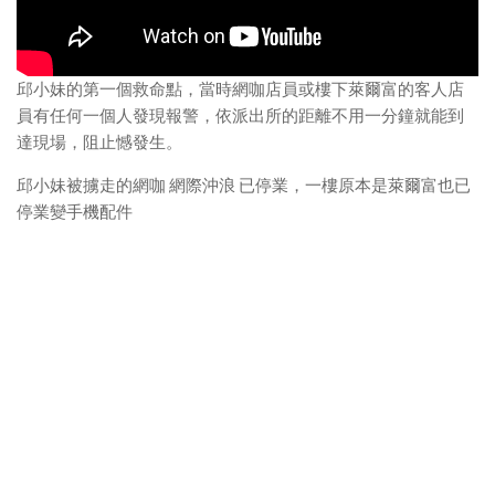
邱小妹的第一個救命點，當時網咖店員或樓下萊爾富的客人店
員有任何一個人發現報警，依派出所的距離不用一分鐘就能到
達現場，阻止憾發生。
邱小妹被擄走的網咖 網際沖浪 已停業，一樓原本是萊爾富也已
停業變手機配件