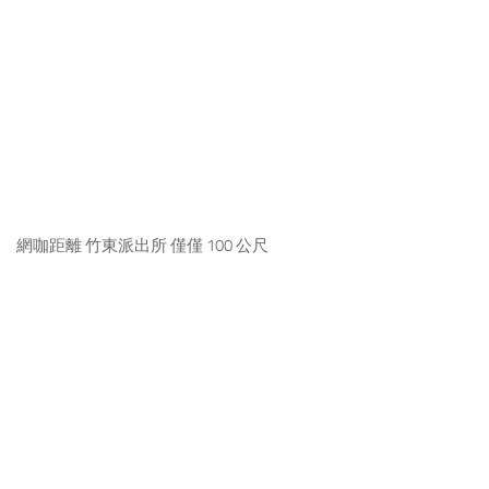
網咖距離 竹東派出所 僅僅 100 公尺