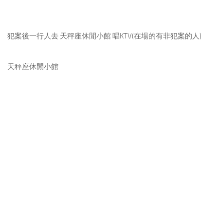
犯案後一行人去 天秤座休閒小館 唱KTV(在場的有非犯案的人)
天秤座休閒小館