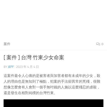
案件
0
[ 案件 ] 台灣 竹東少女命案
BY
JEFF
·
2023 年 4 月 4 日
這案件最令人心痛的是被害者與加害者都有未成年的少女，殺
人的理由也是無知到了極點，犯案的手法卻異常的兇殘，很難
想像怎麼會有人會對一個手無吋鐵的人施以這麼殘忍的虐殺，
還是發生在相對純樸的台灣竹東。