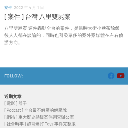
案件
2022 年 4 月 1 日
[ 案件 ] 台灣 八里雙屍案
八里雙屍案 這件轟動全台的案件，是當時大街小巷茶餘飯
後人人都在談論的，同時也引發眾多的案外案媒體在左右偵
辦方向。
FOLLOW:
近期文章
[ 電影 ] 器子
[ Podcast ] 全台最不解壓的解壓說
[ 網站 ] 重大歷史懸疑案件調查辦公室
[ 社會時事 ] 超哥爆打 Toyz 事件完整版