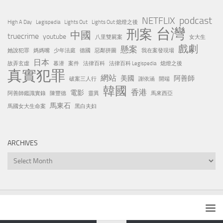
podcast
NETFLIX
High A Day
Legispedia
Lights Out
Lights Out 熄燈之後
台灣
刑案
中國
truecrime
youtube
八里雙屍案
女大生
戲劇
懸案
她說犯罪
媽媽嘴
少年法庭
德國
惡鄰拼圖
我在案發現場
日本
故弄玄虛
暮潜
案件
法律百科
法律百科 Legispedia
熄燈之後
真實犯罪
網站
美國
阿善師
破案三人行
謝依涵
開端
韓國
香港
電影
阿善師鑑識實錄
陳豐德
靈異
馬來西亞
馬東石
馬國女大生命案
黑白夫妇
ARCHIVES
Archives