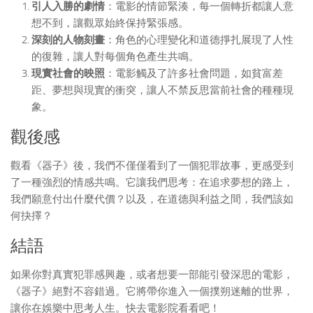
引人入勝的劇情
：電影的情節緊湊，每一個轉折都讓人意
想不到，讓觀眾始終保持緊張感。
深刻的人物刻畫
：角色的心理變化和道德掙扎展現了人性
的復雜，讓人對每個角色產生共鳴。
現實社會的映照
：電影觸及了許多社會問題，如貧富差
距、夢想與現實的衝突，讓人不禁反思當前社會的種種現
象。
觀後感
觀看《器子》後，我們不僅僅看到了一個犯罪故事，更感受到
了一種強烈的情感共鳴。它讓我們思考：在追求夢想的路上，
我們願意付出什麼代價？以及，在道德與利益之間，我們該如
何抉擇？
結語
如果你對真實犯罪感興趣，或者想要一部能引發深思的電影，
《器子》絕對不容錯過。它將帶你進入一個撲朔迷離的世界，
讓你在娛樂中思考人生。快去電影院看看吧！