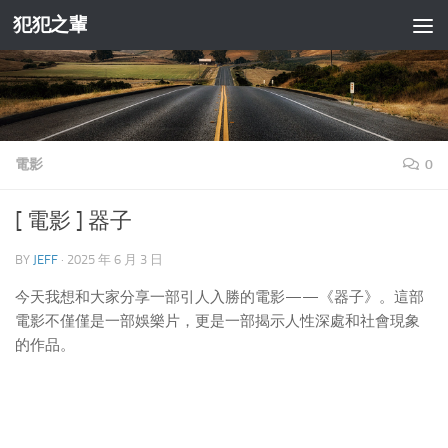
犯犯之輩
Skip to content
電影
0
[ 電影 ] 器子
BY
JEFF
·
2025 年 6 月 3 日
今天我想和大家分享一部引人入勝的電影——《器子》。這部
電影不僅僅是一部娛樂片，更是一部揭示人性深處和社會現象
的作品。