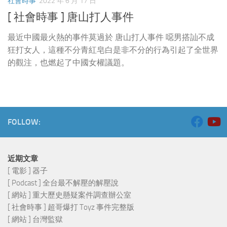
社會時事
2022 年 6 月 17 日
[ 社會時事 ] 唐山打人事件
最近中國最火熱的事件莫過於 唐山打人事件 噁男搭訕不成
狂打女人，這種不分青紅皂白是非不分的行為引起了全世界
的觀注，也燃起了中國女權議題。
FOLLOW:
近期文章
[ 電影 ] 器子
[ Podcast ] 全台最不解壓的解壓說
[ 網站 ] 重大歷史懸疑案件調查辦公室
[ 社會時事 ] 超哥爆打 Toyz 事件完整版
[ 網站 ] 台灣監獄