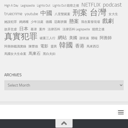
podcast
NETFLIX
High A Day
Legispedia
Lights Out
Lights Out 熄燈之後
台灣
刑案
中國
truecrime
youtube
八里雙屍案
女大生
戲劇
懸案
她說犯罪
媽媽嘴
少年法庭
德國
惡鄰拼圖
我在案發現場
日本
故弄玄虛
暮潜
案件
法律百科
法律百科 Legispedia
熄燈之後
真實犯罪
網站
美國
阿善師
破案三人行
謝依涵
開端
韓國
香港
電影
阿善師鑑識實錄
陳豐德
靈異
馬來西亞
馬東石
馬國女大生命案
黑白夫妇
ARCHIVES
Archives